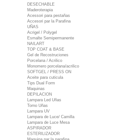
DESECHABLE
Maderoterapia
Acessori para pestañas
Accesori par la Parafina
UÑAS
Acrigel / Polygel
Esmalte Semipermanente
NAILART
TOP COAT & BASE
Gel de Recostruciones
Porcelana / Acrilico
Monomero porcelana/acrilico
SOFTGEL / PRESS ON
Aceite para cuticula
Tips Dual Form
Maquinas
DEPILACION
Lampara Led Uñas
Torno Uñas
Lampara UV
Lampara de Luce/ Camilla
Lampara de Luce Mesa
ASPIRADOR
ESTERILIZADOR
Maquina par la parafina