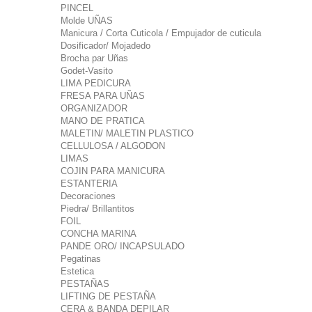
PINCEL
Molde UÑAS
Manicura / Corta Cuticola / Empujador de cuticula
Dosificador/ Mojadedo
Brocha par Uñas
Godet-Vasito
LIMA PEDICURA
FRESA PARA UÑAS
ORGANIZADOR
MANO DE PRATICA
MALETIN/ MALETIN PLASTICO
CELLULOSA / ALGODON
LIMAS
COJIN PARA MANICURA
ESTANTERIA
Decoraciones
Piedra/ Brillantitos
FOIL
CONCHA MARINA
PANDE ORO/ INCAPSULADO
Pegatinas
Estetica
PESTAÑAS
LIFTING DE PESTAÑA
CERA & BANDA DEPILAR