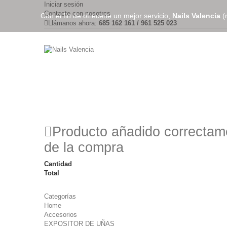
Iniciar sesión
Contacte con nosotros
Con el fin de ofrecerle un mejor servicio,
Nails Valencia
(n
Llámanos ahora:
685 162 161 / 961 525 023
Producto añadido correctame
de la compra
Cantidad
Total
Categorías
Home
Accesorios
EXPOSITOR DE UÑAS