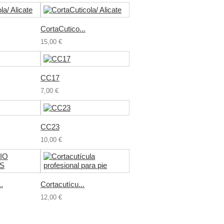
CortaCutico...
15,00 €
CC17
7,00 €
CC23
10,00 €
.
Cortacutícu...
12,00 €