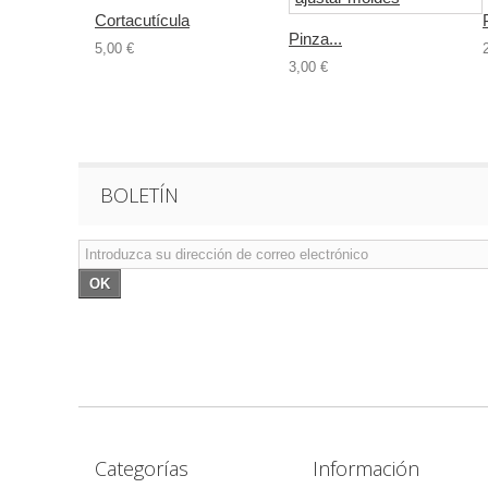
Cortacutícula
Pinza...
5,00 €
3,00 €
BOLETÍN
OK
Categorías
Información