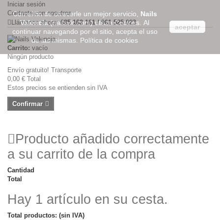
Iniciar sesión
Contacte con nosotros
Con el fin de ofrecerle un mejor servicio,
Nails
Llámanos ahora:
Valencia
(nailsvlc.com) utiliza Cookies. Al
685 162 161 / 961 525 023
aceptar
continuar navegando por el sitio, acepta el uso
de las mismas.
Política de cookies
Carrito:
vacío
Ningún producto
Envío gratuito!
Transporte
0,00 €
Total
Estos precios se entienden sin IVA
Confirmar
Producto añadido correctamente
a su carrito de la compra
Cantidad
Total
Hay 1 artículo en su cesta.
Total productos: (sin IVA)