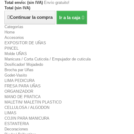
Total envío: (sin IVA)
Envío gratuito!
Total (sin IVA)
Continuar la compra
Ir a la caja
Categorías
Home
Accesorios
EXPOSITOR DE UÑAS
PINCEL
Molde UÑAS
Manicura / Corta Cuticola / Empujador de cuticula
Dosificador/ Mojadedo
Brocha par Uñas
Godet-Vasito
LIMA PEDICURA
FRESA PARA UÑAS
ORGANIZADOR
MANO DE PRATICA
MALETIN/ MALETIN PLASTICO
CELLULOSA / ALGODON
LIMAS
COJIN PARA MANICURA
ESTANTERIA
Decoraciones