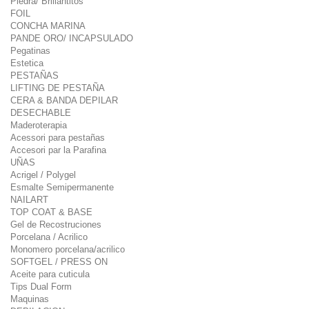
Piedra/ Brillantitos
FOIL
CONCHA MARINA
PANDE ORO/ INCAPSULADO
Pegatinas
Estetica
PESTAÑAS
LIFTING DE PESTAÑA
CERA & BANDA DEPILAR
DESECHABLE
Maderoterapia
Acessori para pestañas
Accesori par la Parafina
UÑAS
Acrigel / Polygel
Esmalte Semipermanente
NAILART
TOP COAT & BASE
Gel de Recostruciones
Porcelana / Acrilico
Monomero porcelana/acrilico
SOFTGEL / PRESS ON
Aceite para cuticula
Tips Dual Form
Maquinas