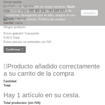
Iniciar sesión
Contacte con nosotros
Con el fin de ofrecerle un mejor servicio,
Nails
Llámanos ahora:
Valencia
(nailsvlc.com) utiliza Cookies. Al
685 162 161 / 961 525 023
aceptar
continuar navegando por el sitio, acepta el uso
de las mismas.
Política de cookies
Carrito:
vacío
Ningún producto
Envío gratuito!
Transporte
0,00 €
Total
Estos precios se entienden sin IVA
Confirmar
Producto añadido correctamente
a su carrito de la compra
Cantidad
Total
Hay 1 artículo en su cesta.
Total productos: (sin IVA)