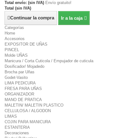
Total envío: (sin IVA)
Envío gratuito!
Total (sin IVA)
Continuar la compra
Ir a la caja
Categorías
Home
Accesorios
EXPOSITOR DE UÑAS
PINCEL
Molde UÑAS
Manicura / Corta Cuticola / Empujador de cuticula
Dosificador/ Mojadedo
Brocha par Uñas
Godet-Vasito
LIMA PEDICURA
FRESA PARA UÑAS
ORGANIZADOR
MANO DE PRATICA
MALETIN/ MALETIN PLASTICO
CELLULOSA / ALGODON
LIMAS
COJIN PARA MANICURA
ESTANTERIA
Decoraciones