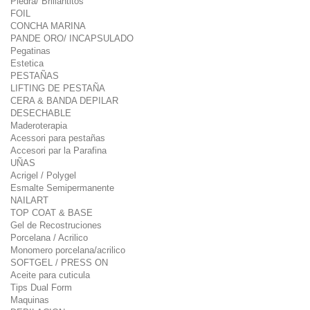
Piedra/ Brillantitos
FOIL
CONCHA MARINA
PANDE ORO/ INCAPSULADO
Pegatinas
Estetica
PESTAÑAS
LIFTING DE PESTAÑA
CERA & BANDA DEPILAR
DESECHABLE
Maderoterapia
Acessori para pestañas
Accesori par la Parafina
UÑAS
Acrigel / Polygel
Esmalte Semipermanente
NAILART
TOP COAT & BASE
Gel de Recostruciones
Porcelana / Acrilico
Monomero porcelana/acrilico
SOFTGEL / PRESS ON
Aceite para cuticula
Tips Dual Form
Maquinas