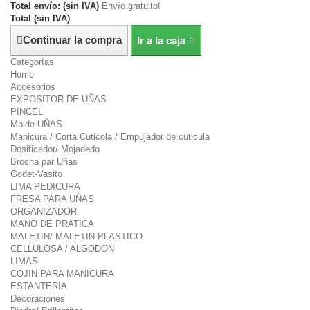
Total envío: (sin IVA)
Envío gratuito!
Total (sin IVA)
Continuar la compra
Ir a la caja
Categorías
Home
Accesorios
EXPOSITOR DE UÑAS
PINCEL
Molde UÑAS
Manicura / Corta Cuticola / Empujador de cuticula
Dosificador/ Mojadedo
Brocha par Uñas
Godet-Vasito
LIMA PEDICURA
FRESA PARA UÑAS
ORGANIZADOR
MANO DE PRATICA
MALETIN/ MALETIN PLASTICO
CELLULOSA / ALGODON
LIMAS
COJIN PARA MANICURA
ESTANTERIA
Decoraciones