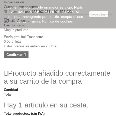
Iniciar sesión
Contacte con nosotros
Con el fin de ofrecerle un mejor servicio,
Nails
Llámanos ahora:
Valencia
(nailsvlc.com) utiliza Cookies. Al
685 162 161 / 961 525 023
aceptar
continuar navegando por el sitio, acepta el uso
de las mismas.
Política de cookies
Carrito:
vacío
Ningún producto
Envío gratuito!
Transporte
0,00 €
Total
Estos precios se entienden sin IVA
Confirmar
Producto añadido correctamente
a su carrito de la compra
Cantidad
Total
Hay 1 artículo en su cesta.
Total productos: (sin IVA)