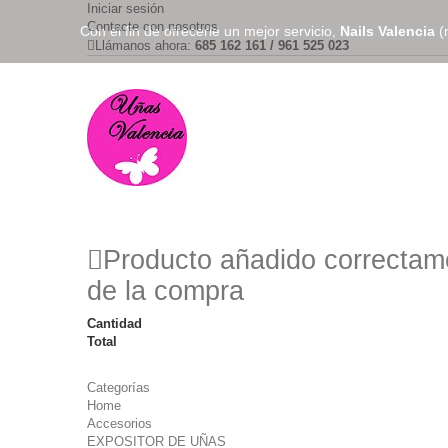
Iniciar sesión
Contacte con nosotros
Con el fin de ofrecerle un mejor servicio,
Nails Valencia
(n
Llámanos ahora:
685 162 161 / 961 525 023
Producto añadido correctame
de la compra
Cantidad
Total
Categorías
Home
Accesorios
EXPOSITOR DE UÑAS