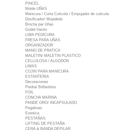
PINCEL
Molde UÑAS
Manicura / Corta Cuticola / Empujador de cuticula
Dosificador/ Mojadedo
Brocha par Uñas
Godet-Vasito
LIMA PEDICURA
FRESA PARA UÑAS
ORGANIZADOR
MANO DE PRATICA
MALETIN/ MALETIN PLASTICO
CELLULOSA / ALGODON
LIMAS
COJIN PARA MANICURA
ESTANTERIA
Decoraciones
Piedra/ Brillantitos
FOIL
CONCHA MARINA
PANDE ORO/ INCAPSULADO
Pegatinas
Estetica
PESTAÑAS
LIFTING DE PESTAÑA
CERA & BANDA DEPILAR