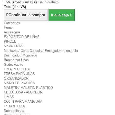
Total envío: (sin IVA)
Envío gratuito!
Total (sin IVA)
Continuar la compra
Ir a la caja
Categorías
Home
Accesorios
EXPOSITOR DE UÑAS
PINCEL
Molde UÑAS
Manicura / Corta Cuticola / Empujador de cuticula
Dosificador/ Mojadedo
Brocha par Uñas
Godet-Vasito
LIMA PEDICURA
FRESA PARA UÑAS
ORGANIZADOR
MANO DE PRATICA
MALETIN/ MALETIN PLASTICO
CELLULOSA / ALGODON
LIMAS
COJIN PARA MANICURA
ESTANTERIA
Decoraciones