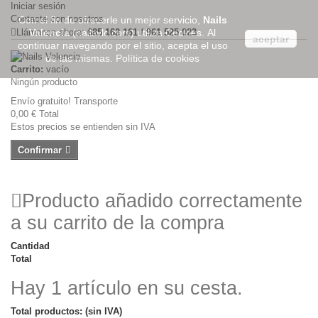
Iniciar sesión
Contacte con nosotros
Con el fin de ofrecerle un mejor servicio,
Nails
Llámanos ahora:
Valencia
(nailsvlc.com) utiliza Cookies. Al
685 162 161 / 961 525 023
aceptar
continuar navegando por el sitio, acepta el uso
de las mismas.
Política de cookies
Carrito:
vacío
Ningún producto
Envío gratuito!
Transporte
0,00 €
Total
Estos precios se entienden sin IVA
Confirmar
Producto añadido correctamente
a su carrito de la compra
Cantidad
Total
Hay 1 artículo en su cesta.
Total productos: (sin IVA)