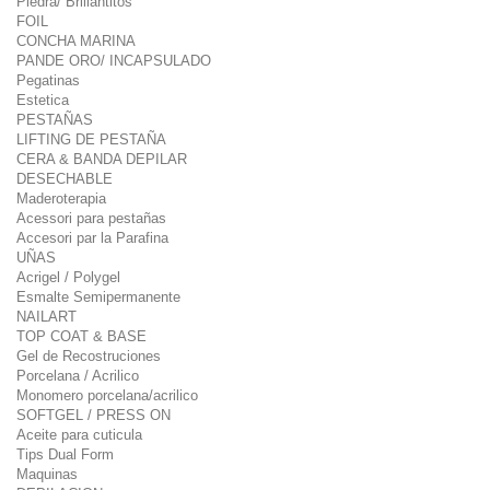
Piedra/ Brillantitos
FOIL
CONCHA MARINA
PANDE ORO/ INCAPSULADO
Pegatinas
Estetica
PESTAÑAS
LIFTING DE PESTAÑA
CERA & BANDA DEPILAR
DESECHABLE
Maderoterapia
Acessori para pestañas
Accesori par la Parafina
UÑAS
Acrigel / Polygel
Esmalte Semipermanente
NAILART
TOP COAT & BASE
Gel de Recostruciones
Porcelana / Acrilico
Monomero porcelana/acrilico
SOFTGEL / PRESS ON
Aceite para cuticula
Tips Dual Form
Maquinas