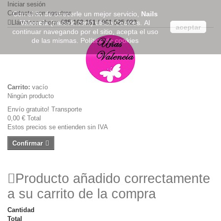
Iniciar sesión
Contacte con nosotros
Con el fin de ofrecerle un mejor servicio,
Nails
Llámanos ahora:
Valencia
(nailsvlc.com) utiliza Cookies. Al
685 162 161 / 961 525 023
aceptar
continuar navegando por el sitio, acepta el uso
de las mismas.
Política de cookies
Carrito:
vacío
Ningún producto
Envío gratuito!
Transporte
0,00 €
Total
Estos precios se entienden sin IVA
Confirmar
Producto añadido correctamente
a su carrito de la compra
Cantidad
Total