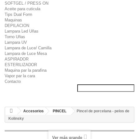
SOFTGEL / PRESS ON
Aceite para cuticula
Tips Dual Form
Maquinas
DEPILACION
Lampara Led Uñas
Torno Uñas
Lampara UV
Lampara de Luce/ Camilla
Lampara de Luce Mesa
ASPIRADOR
ESTERILIZADOR
Maquina par la parafina
Vapor par la cara
Contacto
Accesorios
PINCEL
Pincel de porcelana - pelos de
Kolinsky
Ver más grande