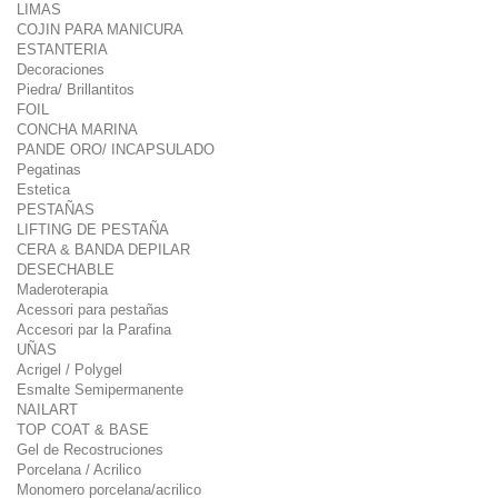
LIMAS
COJIN PARA MANICURA
ESTANTERIA
Decoraciones
Piedra/ Brillantitos
FOIL
CONCHA MARINA
PANDE ORO/ INCAPSULADO
Pegatinas
Estetica
PESTAÑAS
LIFTING DE PESTAÑA
CERA & BANDA DEPILAR
DESECHABLE
Maderoterapia
Acessori para pestañas
Accesori par la Parafina
UÑAS
Acrigel / Polygel
Esmalte Semipermanente
NAILART
TOP COAT & BASE
Gel de Recostruciones
Porcelana / Acrilico
Monomero porcelana/acrilico