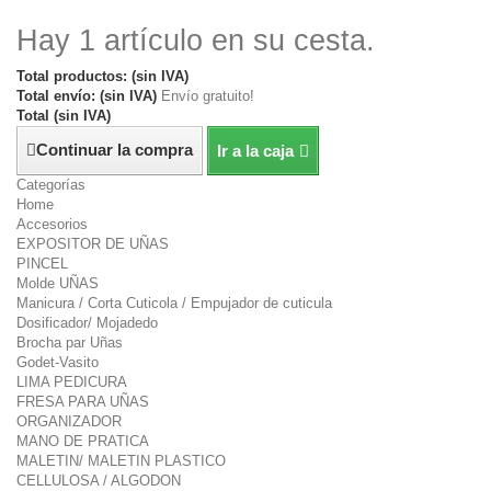
Hay 1 artículo en su cesta.
Total productos: (sin IVA)
Total envío: (sin IVA)
Envío gratuito!
Total (sin IVA)
Continuar la compra
Ir a la caja
Categorías
Home
Accesorios
EXPOSITOR DE UÑAS
PINCEL
Molde UÑAS
Manicura / Corta Cuticola / Empujador de cuticula
Dosificador/ Mojadedo
Brocha par Uñas
Godet-Vasito
LIMA PEDICURA
FRESA PARA UÑAS
ORGANIZADOR
MANO DE PRATICA
MALETIN/ MALETIN PLASTICO
CELLULOSA / ALGODON