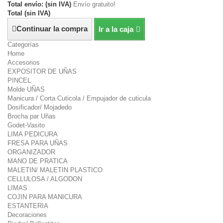
Total envío: (sin IVA)
Envío gratuito!
Total (sin IVA)
Continuar la compra
Ir a la caja
Categorías
Home
Accesorios
EXPOSITOR DE UÑAS
PINCEL
Molde UÑAS
Manicura / Corta Cuticola / Empujador de cuticula
Dosificador/ Mojadedo
Brocha par Uñas
Godet-Vasito
LIMA PEDICURA
FRESA PARA UÑAS
ORGANIZADOR
MANO DE PRATICA
MALETIN/ MALETIN PLASTICO
CELLULOSA / ALGODON
LIMAS
COJIN PARA MANICURA
ESTANTERIA
Decoraciones