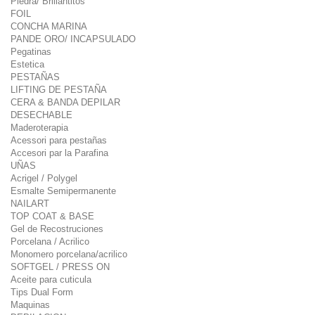
Piedra/ Brillantitos
FOIL
CONCHA MARINA
PANDE ORO/ INCAPSULADO
Pegatinas
Estetica
PESTAÑAS
LIFTING DE PESTAÑA
CERA & BANDA DEPILAR
DESECHABLE
Maderoterapia
Acessori para pestañas
Accesori par la Parafina
UÑAS
Acrigel / Polygel
Esmalte Semipermanente
NAILART
TOP COAT & BASE
Gel de Recostruciones
Porcelana / Acrilico
Monomero porcelana/acrilico
SOFTGEL / PRESS ON
Aceite para cuticula
Tips Dual Form
Maquinas