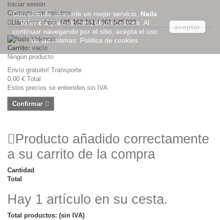
Iniciar sesión
Contacte con nosotros
Con el fin de ofrecerle un mejor servicio,
Nails
Llámanos ahora:
Valencia
(nailsvlc.com) utiliza Cookies. Al
685 162 161 / 961 525 023
aceptar
continuar navegando por el sitio, acepta el uso
de las mismas.
Política de cookies
Carrito:
vacío
Ningún producto
Envío gratuito!
Transporte
0,00 €
Total
Estos precios se entienden sin IVA
Confirmar
Producto añadido correctamente
a su carrito de la compra
Cantidad
Total
Hay 1 artículo en su cesta.
Total productos: (sin IVA)