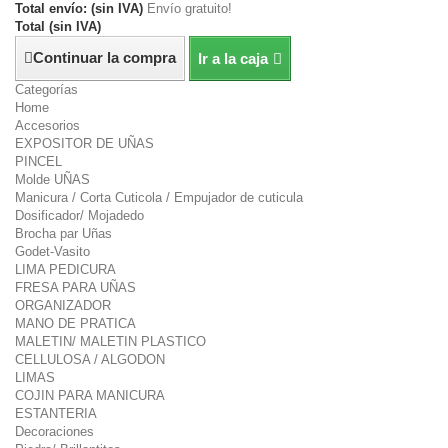
Total envío: (sin IVA)
Envío gratuito!
Total (sin IVA)
Continuar la compra
Ir a la caja
Categorías
Home
Accesorios
EXPOSITOR DE UÑAS
PINCEL
Molde UÑAS
Manicura / Corta Cuticola / Empujador de cuticula
Dosificador/ Mojadedo
Brocha par Uñas
Godet-Vasito
LIMA PEDICURA
FRESA PARA UÑAS
ORGANIZADOR
MANO DE PRATICA
MALETIN/ MALETIN PLASTICO
CELLULOSA / ALGODON
LIMAS
COJIN PARA MANICURA
ESTANTERIA
Decoraciones