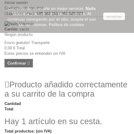
Iniciar sesión
Contacte con nosotros
Con el fin de ofrecerle un mejor servicio,
Nails
Llámanos ahora:
Valencia
(nailsvlc.com) utiliza Cookies. Al
685 162 161 / 961 525 023
aceptar
continuar navegando por el sitio, acepta el uso
de las mismas.
Política de cookies
Carrito:
vacío
Ningún producto
Envío gratuito!
Transporte
0,00 €
Total
Estos precios se entienden sin IVA
Confirmar
Producto añadido correctamente
a su carrito de la compra
Cantidad
Total
Hay 1 artículo en su cesta.
Total productos: (sin IVA)