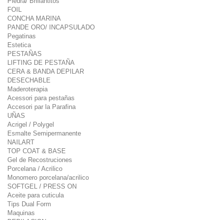
Piedra/ Brillantitos
FOIL
CONCHA MARINA
PANDE ORO/ INCAPSULADO
Pegatinas
Estetica
PESTAÑAS
LIFTING DE PESTAÑA
CERA & BANDA DEPILAR
DESECHABLE
Maderoterapia
Acessori para pestañas
Accesori par la Parafina
UÑAS
Acrigel / Polygel
Esmalte Semipermanente
NAILART
TOP COAT & BASE
Gel de Recostruciones
Porcelana / Acrilico
Monomero porcelana/acrilico
SOFTGEL / PRESS ON
Aceite para cuticula
Tips Dual Form
Maquinas